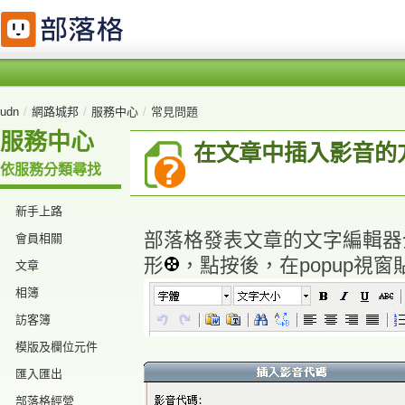
udn
/
網路城邦
/
服務中心
/
常見問題
服務中心
在文章中插入影音的
依服務分類尋找
新手上路
部落格發表文章的文字編輯器
會員相關
形
，點按後，在popup視
文章
相簿
訪客簿
模版及欄位元件
匯入匯出
部落格經營