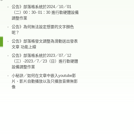
公告》部落格系統於2024／10／01
（二）00：30- 01：30 進行軟硬體設備
調整作業
公告》為何無法設定想要的文字顏色
呢？
公告》部落格發文調整為滑動送出發表
文章 功能上線
公告》部落格系統於2023／07／12
（三）-2023／7／23（日）進行軟硬體
設備調整作業
小秘訣／如何在文章中嵌入youtube影
片、影片自動播放以及只播放音樂無影
像