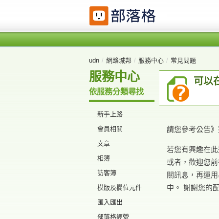
udn
/
網路城邦
/
服務中心
/
常見問題
服務中心
可以
依服務分類尋找
新手上路
會員相關
請您參考
公告》
文章
若您有興趣在此
相簿
或者，歡迎您前往「
訪客簿
關訊息，再運用
中。 謝謝您的
模版及欄位元件
匯入匯出
部落格經營