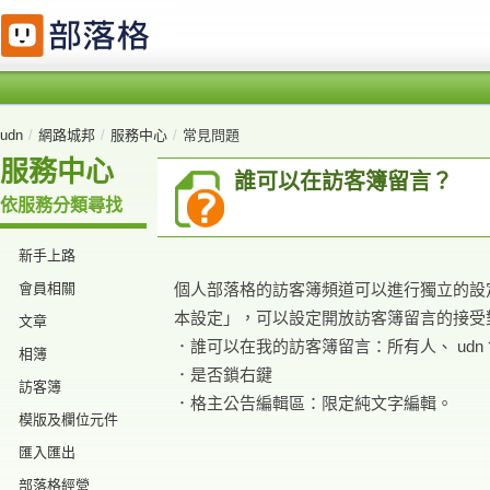
udn
/
網路城邦
/
服務中心
/
常見問題
服務中心
誰可以在訪客簿留言？
依服務分類尋找
新手上路
會員相關
個人部落格的訪客簿頻道可以進行獨立的設定
本設定」，可以設定開放訪客簿留言的接受
文章
．誰可以在我的訪客簿留言：所有人、 udn
相簿
．是否鎖右鍵
訪客簿
．格主公告編輯區：限定純文字編輯。
模版及欄位元件
匯入匯出
部落格經營