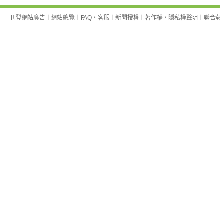
刊登網站廣告
︱
網站總覽
︱
FAQ
‧
客服
︱
新聞授權
︱
著作權
‧
隱私權聲明
︱
聯合