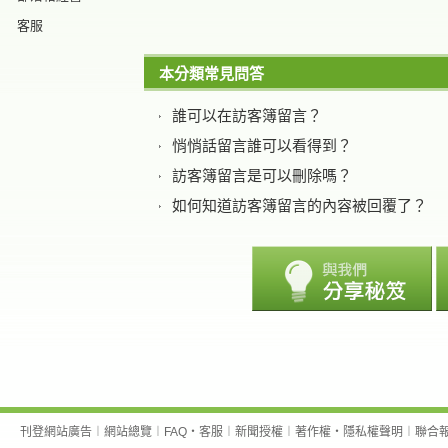
客服
本分類常見問答
誰可以在訪客簿留言？
悄悄話留言誰可以看得到？
訪客簿留言是可以刪除嗎？
如何知道訪客簿留言的內容被回覆了？
刊登網站廣告
︱
網站總覽
︱
FAQ
‧
客服
︱
新聞授權
︱
著作權
‧
隱私權聲明
︱
聯合