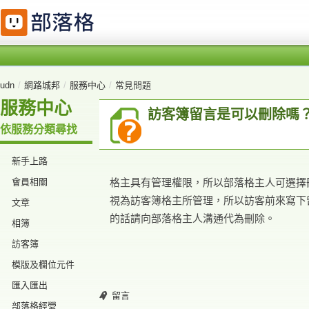
udn
/
網路城邦
/
服務中心
/
常見問題
服務中心
訪客簿留言是可以刪除嗎
依服務分類尋找
新手上路
會員相關
格主具有管理權限，所以部落格主人可選擇
視為訪客簿格主所管理，所以訪客前來寫下
文章
的話請向部落格主人溝通代為刪除。
相簿
訪客簿
模版及欄位元件
匯入匯出
留言
部落格經營